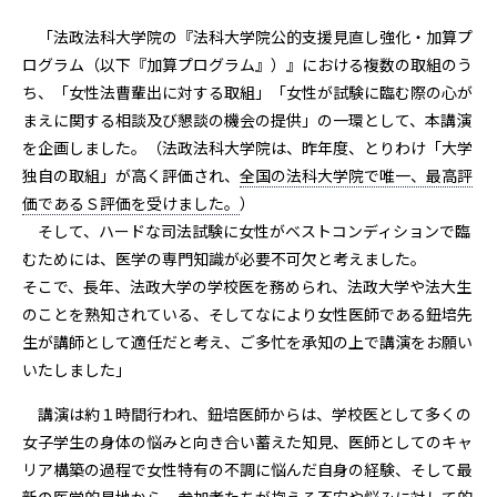
「法政法科大学院の『法科大学院公的支援見直し強化・加算プ
ログラム（以下『加算プログラム』）』における複数の取組のう
ち、「女性法曹輩出に対する取組」「女性が試験に臨む際の心が
まえに関する相談及び懇談の機会の提供」の一環として、本講演
を企画しました。（法政法科大学院は、昨年度、とりわけ「大学
独自の取組」が高く評価され、
全国の法科大学院で唯一、最高評
価であるＳ評価を受けました。
）
そして、ハードな司法試験に女性がベストコンディションで臨
むためには、医学の専門知識が必要不可欠と考えました。
そこで、長年、法政大学の学校医を務められ、法政大学や法大生
のことを熟知されている、そしてなにより女性医師である鈕培先
生が講師として適任だと考え、ご多忙を承知の上で講演をお願い
いたしました」
講演は約１時間行われ、鈕培医師からは、学校医として多くの
女子学生の身体の悩みと向き合い蓄えた知見、医師としてのキャ
リア構築の過程で女性特有の不調に悩んだ自身の経験、そして最