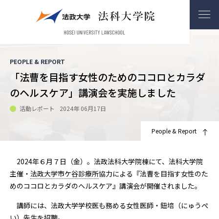
PEOPLE & REPORT
「法曹を目指す女性のためのココロとカラダ
のヘルスケア」講演会を実施しました
活動レポート
2024年 06月17日
People & Report
2024年６月７日（金）。法政法科大学院棟にて、法科大学院
主催・
法政大学市ケ谷診療所
協力による『法曹を目指す女性のた
めのココロとカラダのヘルスケア』講演会が開催されました。
講師には、法政大学学校医も務める女性医師・鈕培（にゅうぺ
い）先生を招聘。