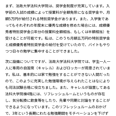
まず、法政大学法科大学院は、奨学金制度が充実しています。入
学前の入試の成績によって授業料が全額免除になる奨学金や、月
額5万円が給付される特別奨学金があります。また、入学後であ
ってもそれぞれの年度末に優秀な成績を修めた場合には、成績優
秀者特別奨学金(1年分の授業料全額相当、もしくは半額相当）を
受けることが可能です。私は、このうち月額五万円の特別奨学金
と成績優秀者特別奨学金の給付を受けていたので、バイトもやり
つつ日々の勉学に集中することができました。
次に設備についてですが、法政大学法科大学院では、学生一人一
人に専用の自習席（キャレル）およびロッカーが用意されていま
す。私は、基本的には家で勉強をすることができない人間だった
ので、このように充実した勉強環境が与えられたことはなにより
も司法試験合格に役立ちました。また、キャレルが設置してある
法科大学院棟4階には、リフレッシュルームというものが存在
し、気分転換に飲食等をしたり、先輩や同期と討論をすることが
できるようになっています。このリフレッシュルームのおかげ
で、3年という長期にわたる勉強期間をモチベーションを下げず